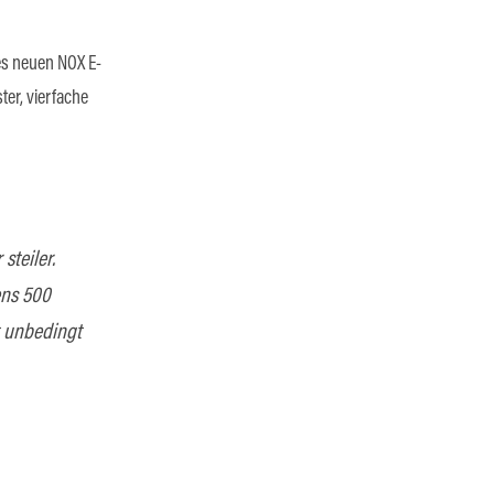
nes neuen NOX E-
ter, vierfache
steiler.
ens 500
t unbedingt