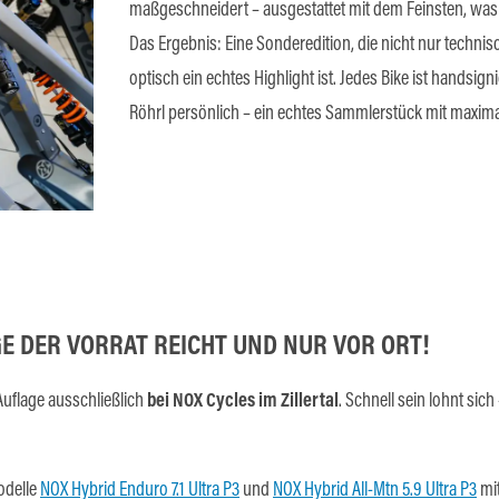
maßgeschneidert – ausgestattet mit dem Feinsten, was 
Das Ergebnis: Eine Sonderedition, die nicht nur techni
optisch ein echtes Highlight ist. Jedes Bike ist handsign
Röhrl persönlich – ein echtes Sammlerstück mit maxim
GE DER VORRAT REICHT UND NUR VOR ORT!
 Auflage ausschließlich
bei NOX Cycles im Zillertal
. Schnell sein lohnt sich
Modelle
NOX Hybrid Enduro 7.1 Ultra P3
und
NOX Hybrid All-Mtn 5.9 Ultra P3
mi