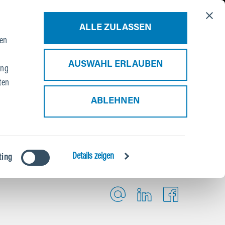
Über uns
Blog
Kontakt
B2B Portal
ALLE ZULASSEN
ien
AUSWAHL ERLAUBEN
ung
ten
ABLEHNEN
Details zeigen
ting
ARTIKEL TEILEN