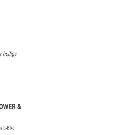
r heilige
POWER &
s E-Bike