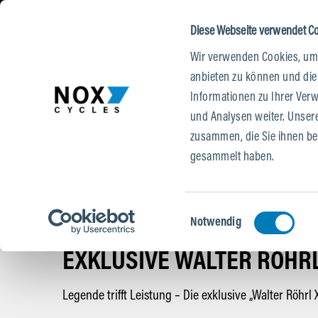
DE
|
EN
T SPRINGEN
NAVIGATION SPRINGEN
HE SPRINGEN
Diese Webseite verwendet C
Wir verwenden Cookies, um 
E-BIKES
TESTRIDE
STORES
anbieten zu können und die
Informationen zu Ihrer Ver
und Analysen weiter. Unser
zusammen, die Sie ihnen ber
gesammelt haben.
Einwilligungsauswahl
Notwendig
#NOX NEWS
-
14.05.25
EXKLUSIVE WALTER RÖHRL
Legende trifft Leistung – Die exklusive „Walter Röhrl X