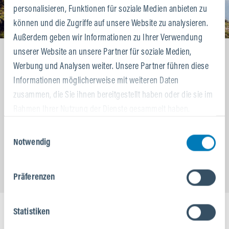
personalisieren, Funktionen für soziale Medien anbieten zu
können und die Zugriffe auf unsere Website zu analysieren.
Außerdem geben wir Informationen zu Ihrer Verwendung
unserer Website an unsere Partner für soziale Medien,
Werbung und Analysen weiter. Unsere Partner führen diese
BIKE-LEASING
Informationen möglicherweise mit weiteren Daten
JETZT BIS ZU
zusammen, die Sie ihnen bereitgestellt haben oder die sie im
Rahmen Ihrer Nutzung der Dienste gesammelt haben.
40% SPAREN.
Einwilligungsauswahl
Notwendig
SO FUNKTIONIERT’S
Präferenzen
Statistiken