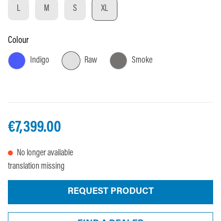
L
M
S
XL
Select
Colour
Indigo
Raw
Smoke
€7,399.00
No longer available
translation missing
REQUEST PRODUCT