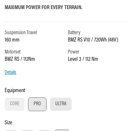
MAXIMUM POWER FOR EVERY TERRAIN.
Suspension Travel
Battery
160 mm
BMZ RS V10 / 720Wh (48V)
Motorset
Power
BMZ RS / 112Nm
Level 3 / 112 Nm
Details
Select
Equipment
CORE
PRO
ULTRA
(THIS OPTION IS CURRENTLY UNAVAILABLE.)
Select
Size