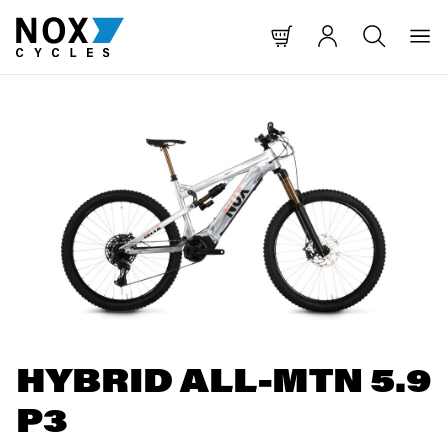
 CONTENT
O MAIN NAVIGATION
TO SEARCH
Skip image gallery
HYBRID ALL-MTN 5.9
P3