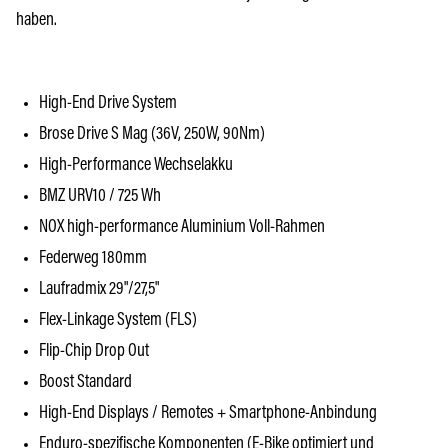
haben.
High-End Drive System
Brose Drive S Mag (36V, 250W, 90Nm)
High-Performance Wechselakku
BMZ URV10 / 725 Wh
NOX high-performance Aluminium Voll-Rahmen
Federweg 180mm
Laufradmix 29"/27,5"
Flex-Linkage System (FLS)
Flip-Chip Drop Out
Boost Standard
High-End Displays / Remotes + Smartphone-Anbindung
Enduro-spezifische Komponenten (E-Bike optimiert und