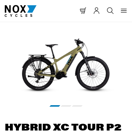
T SPRINGEN
NAVIGATION SPRINGEN
HE SPRINGEN
Bildergalerie überspringen
HYBRID XC TOUR P2