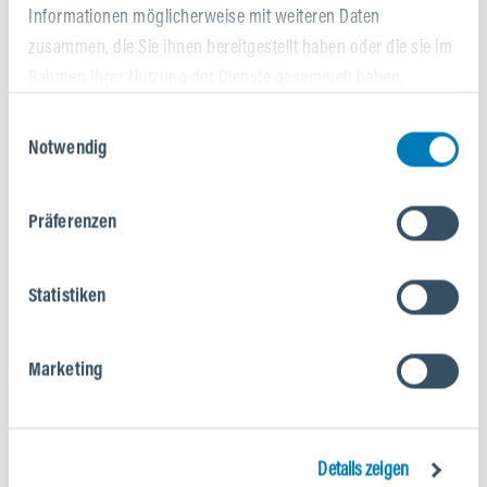
Informationen möglicherweise mit weiteren Daten
zusammen, die Sie ihnen bereitgestellt haben oder die sie im
Rahmen Ihrer Nutzung der Dienste gesammelt haben.
Einwilligungsauswahl
Notwendig
Präferenzen
BROSE DRIVE S-MAG
Statistiken
Der Brose Drive S-Mag überzeugt mit satten 90 Nm
Drehmoment und einer Nennleistung von 250 W. Mit seiner
Marketing
geschmeidigen und geräuscharmen Performance bietet er ein
intensives e-Mountainbike-Erlebnis und ist besonders für
kraftvolle, langanhaltende Fahrten im Gelände optimiert.
Details zeigen