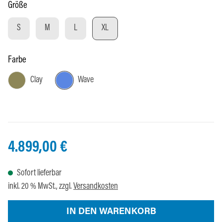
auswählen
Größe
S
M
L
XL
auswählen
Farbe
Clay
Wave
4.899,00 €
Sofort lieferbar
inkl. 20 % MwSt., zzgl.
Versandkosten
IN DEN WARENKORB