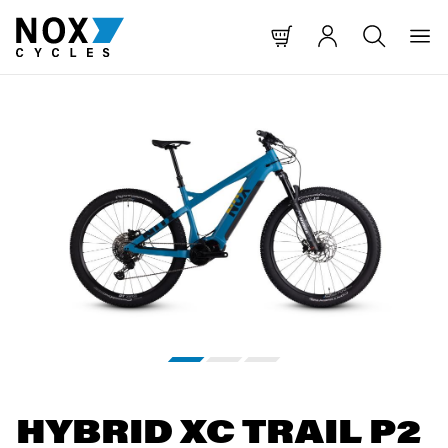
T SPRINGEN
NAVIGATION SPRINGEN
HE SPRINGEN
Bildergalerie überspringen
HYBRID XC TRAIL P2