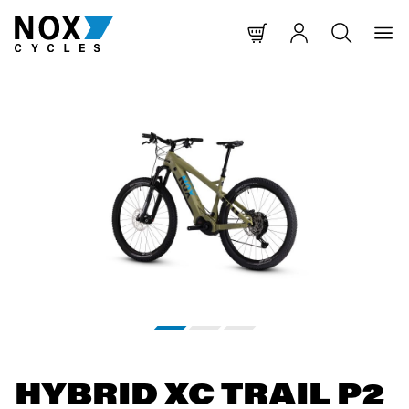
T SPRINGEN
NAVIGATION SPRINGEN
HE SPRINGEN
Bildergalerie überspringen
HYBRID XC TRAIL P2