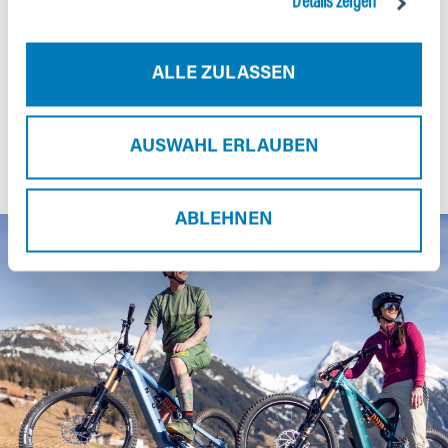
Details zeigen
Drehmoment und 250 W Nennleistung bei einer dynamischen
Leistungsentfaltung. Mit intelligenter Steuerung und präziser
ALLE ZULASSEN
Dosierung bietet er maximale Kontrolle und eignet sich perfekt
für technisch anspruchsvolle e-Mountainbike-Abenteuer.
AUSWAHL ERLAUBEN
ABLEHNEN